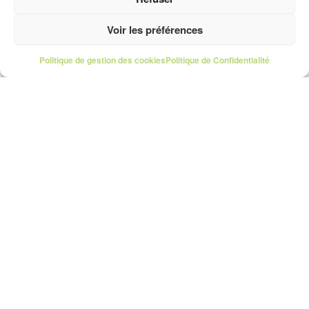
Voir les préférences
Politique de gestion des cookies
Politique de Confidentialité
Shoost
Accueil
Mon compte
Offres
Trouver un photographe
Comment ça marche
Pour les pros
S'inscrire