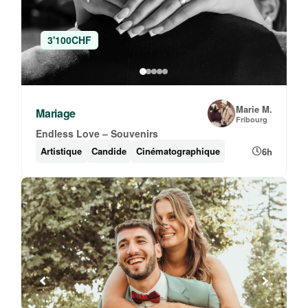
3'100CHF
Marie M.
Mariage
Fribourg
Endless Love – Souvenirs
Artistique
Candide
Cinématographique
6h