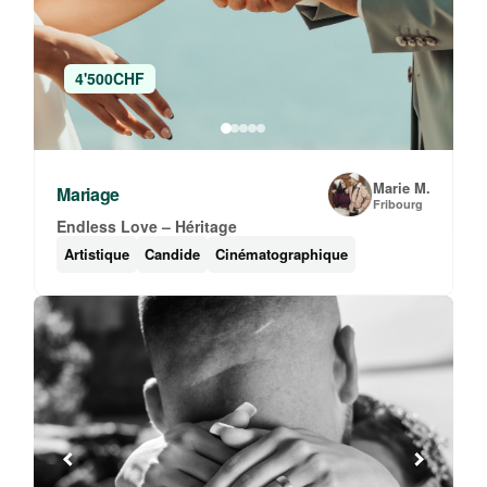
4'500CHF
Marie M.
Mariage
Fribourg
Endless Love – Héritage
Artistique
Candide
Cinématographique