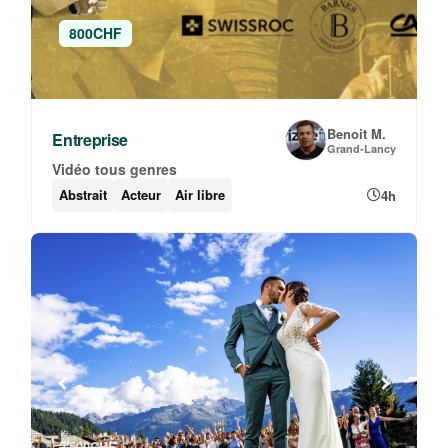
800CHF
Benoit M.
Entreprise
Grand-Lancy
Vidéo tous genres
Abstrait
Acteur
Air libre
4h
2'500CHF