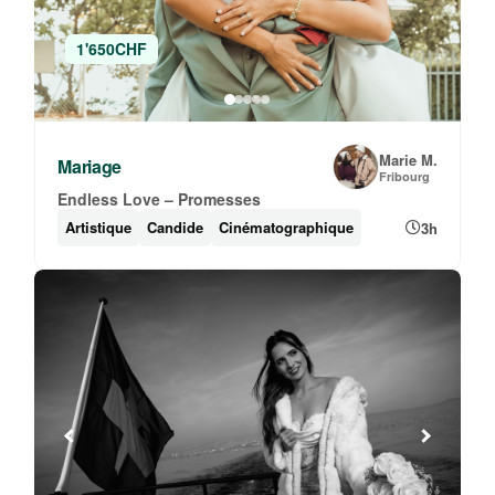
1'650CHF
Marie M.
Mariage
Fribourg
Endless Love – Promesses
Artistique
Candide
Cinématographique
3h