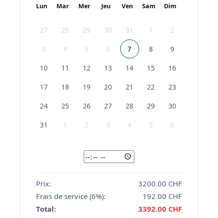
Lun
Mar
Mer
Jeu
Ven
Sam
Dim
Séances engagement ou préparatifs
supplémentaires
27
28
29
30
31
1
2
Formats spécifiques pour réseaux
3
4
5
6
7
8
9
sociaux
10
11
12
13
14
15
16
Pour qui ?
17
18
19
20
21
22
23
Couples souhaitant une couverture
24
25
26
27
28
29
30
complète et professionnelle de leur
mariage, avec des images authentiques et
31
1
2
3
4
5
6
élégantes, qui racontent l’histoire de leur
journée du début à la fête.
Contactez-nous pour un devis sur mesure
Prix:
3200.00
CHF
:
Frais de service (6%):
192.00
CHF
Chaque mariage est unique, et nous
Total:
3392.00
CHF