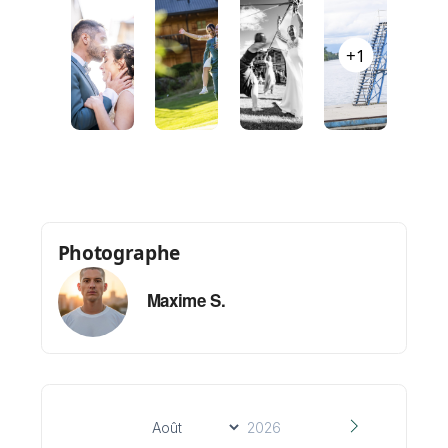
retouches professionnelles pour un
rendu harmonieux et élégant.
+1
Livraison
: 350 images retouchées
livrées sous 72 heures, prêtes à
partager ou à imprimer.
Déplacement inclus
: jusqu’à 150 km
autour de Monthey.
Tarif promotionnel :
Photographe
3 200 CHF au lieu de 3 500 CHF
Maxime S.
Options disponibles :
Prolongation de la couverture de la
soirée ou du bal
Création d’albums ou tirages de qualité
professionnelle