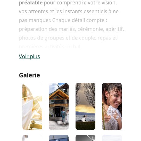
préalable
pour comprendre votre vision,
vos attentes et les instants essentiels à ne
pas manquer. Chaque détail compte :
préparation des mariés, cérémonie, apéritif,
photos de groupes et de couple, repas et
premières activités du bal.
Voir plus
Ce forfait inclut :
Galerie
Rencontre préalable
: définition de la
journée et de vos besoins pour une
couverture complète.
Séance photo sur le terrain
: 15 heures
aux côtés des mariés pour capturer
tous les instants, des préparatifs au
début du bal.
Post-production
: tri, sélection et