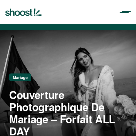
Aller
au
contenu
Mariage
Couverture
Photographique De
Mariage – Forfait ALL
DAY