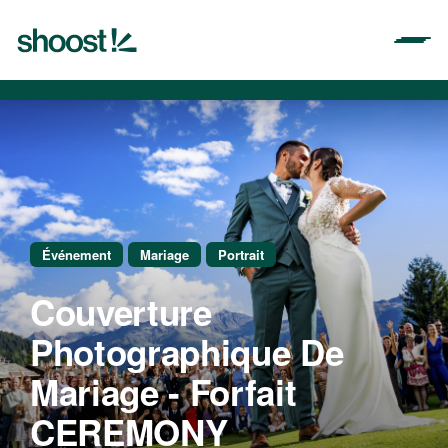
Aller
au
contenu
Événement
Mariage
Portrait
Couverture
Photographique De
Mariage - Forfait
CEREMONY