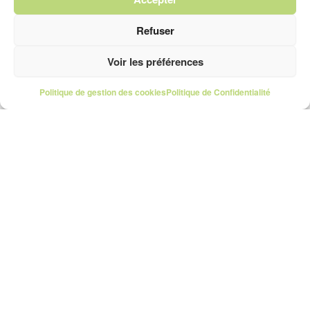
Refuser
Voir les préférences
Politique de gestion des cookies
Politique de Confidentialité
Shoost
Accueil
Mon compte
Offres
Trouver un photographe
Comment ça marche
Pour les pros