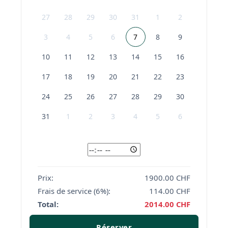
Séances couple ou engagement avant
27
28
29
30
31
1
2
le mariage
3
4
5
6
7
8
9
Formats spécifiques pour réseaux
sociaux
10
11
12
13
14
15
16
17
18
19
20
21
22
23
Pour qui ?
24
25
26
27
28
29
30
Couples souhaitant des souvenirs de
mariage authentiques, naturels et élégants,
31
1
2
3
4
5
6
avec un photographe capable de capturer à
la fois les émotions, les détails et l’ambiance
générale de la journée.
Prix:
1900.00
CHF
Contactez-nous pour un devis sur mesure
Frais de service (6%):
114.00
CHF
:
Total:
2014.00
CHF
Chaque mariage est unique et nous
Réserver