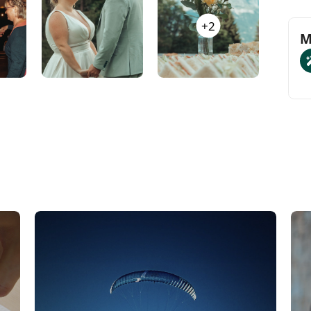
e
. Nous vous guidons avec douceur, nous
+2
ous faire oublier pour capturer vos instants les
M
J
à partager avec vos invités