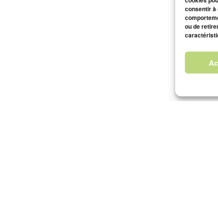
cookies pou
consentir à
comportemen
ou de retire
caractéristi
Ac
Photographes par
Photogr
spécialité
Photograp