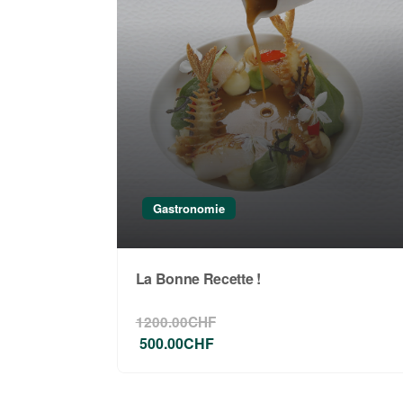
5 tirages Fine Art
A choix : Album (20 pages) ou 100x 10
Une surprise
Gastronomie
La Bonne Recette !
1200.00CHF
500.00CHF