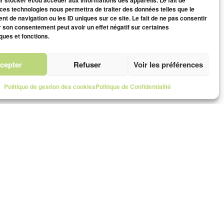
r stocker et/ou accéder aux informations des appareils. Le fait de
 ces technologies nous permettra de traiter des données telles que le
t de navigation ou les ID uniques sur ce site. Le fait de ne pas consentir
r son consentement peut avoir un effet négatif sur certaines
ques et fonctions.
cepter
Refuser
Voir les préférences
Politique de gestion des cookies
Politique de Confidentialité
aphes par région
Légal
he à Genève
Politique de confidentialité