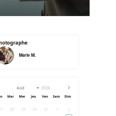
hotographe
Marie M.
un
Mar
Mer
Jeu
Ven
Sam
Dim
27
28
29
30
31
1
2