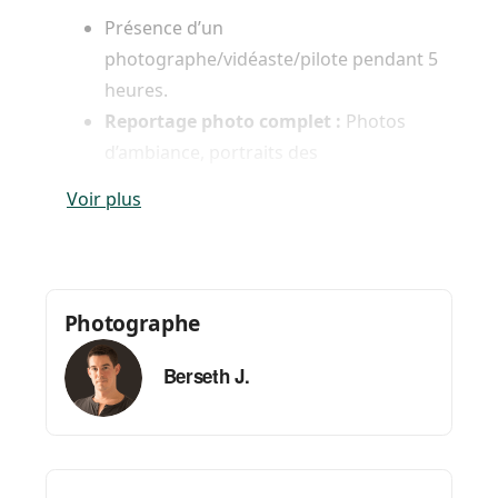
Présence d’un
photographe/vidéaste/pilote pendant 5
heures.
Reportage photo complet :
Photos
d’ambiance, portraits des
intervenants/invités, détails.
Voir plus
Livraison de 150+ photos
en HD,
retouchées professionnellement.
Vidéo cinématique de 2 à 4
minutes
incluant des plans au sol et
Photographe
par drone.
Galerie en ligne privée pour le partage
Berseth J.
des photos.
Gestion complète des autorisations de
vol.