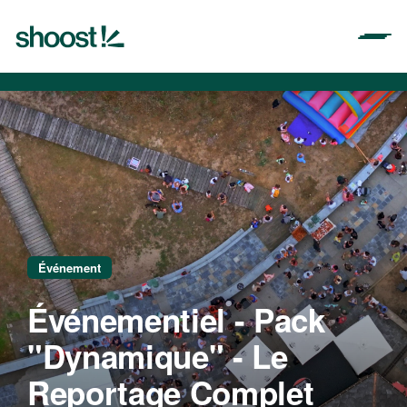
Aller
au
contenu
Événement
Événementiel - Pack
"Dynamique" - Le
Reportage Complet