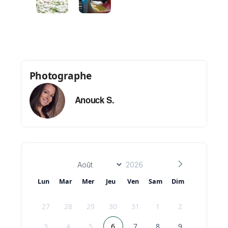
supprimé] [lien supprimé] [lien supprimé]
[lien supprimé] [lien supprimé] [lien
supprimé] [lien supprimé] [lien supprimé]
[lien supprimé] [lien supprimé] [lien
supprimé] [lien supprimé]
Photographe
Anouck S.
Lun
Mar
Mer
Jeu
Ven
Sam
Dim
27
28
29
30
31
1
2
3
4
5
6
7
8
9