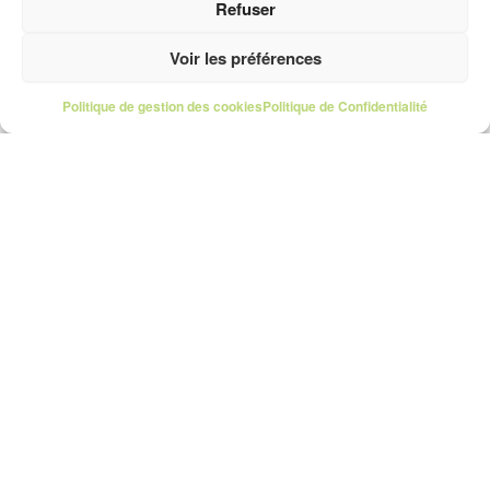
Refuser
Voir les préférences
Politique de gestion des cookies
Politique de Confidentialité
Shoost
Accueil
Mon compte
Offres
Trouver un photographe
Comment ça marche
Pour les pros
S'inscrire