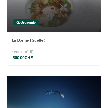
Toute structure qui souhaite des images
authentiques et chargées d’émotion.
Zone couverte
Gastronomie
Basé à Morges – déplacements possibles en
Suisse romande et au-delà (frais calculés
La Bonne Recette !
automatiquement selon distance).
1200.00CHF
ME CONTACTER POUR UN DEVIS
500.00CHF
Je suis à l’écoute de votre projet. Contactez-
moi pour discuter d’un reportage sur
mesure.
Attention
: si vous souhaitez
sélectionner un extra, veuillez ne choisir
qu’un palier (1/2 journée ou journée