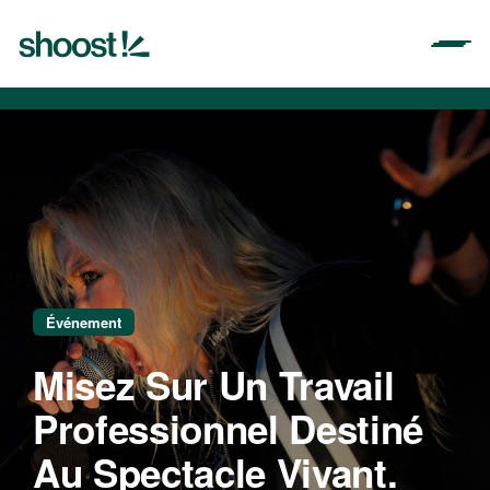
Aller
au
contenu
Événement
Misez Sur Un Travail
Professionnel Destiné
Au Spectacle Vivant.