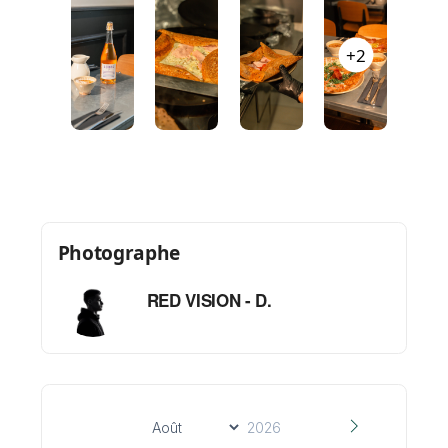
ou
2 à 4 vidéos courtes de 10–15 sec
+2
(formats Reels / TikTok)
Photographe
RED VISION - D.