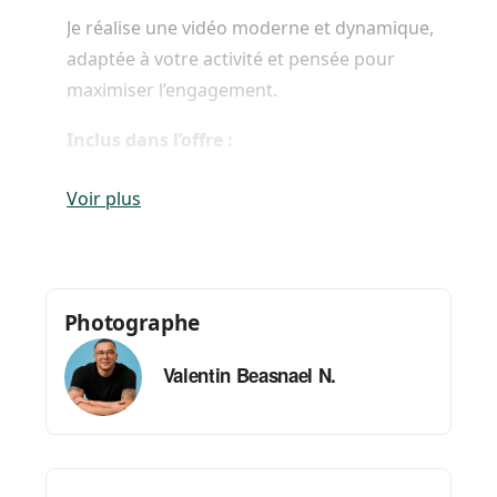
Je réalise une vidéo moderne et dynamique,
adaptée à votre activité et pensée pour
maximiser l’engagement.
Inclus dans l’offre :
1h de tournage
Voir plus
Format vertical (9:16) optimisé réseaux
sociaux
Talking head (face caméra)
ou
montage
dynamique sans prise de parole
Photographe
Mini accompagnement pour structurer
Valentin Beasnael N.
votre message
Sous-titres intégrés
Musique adaptée
Livraison sous 5 jours