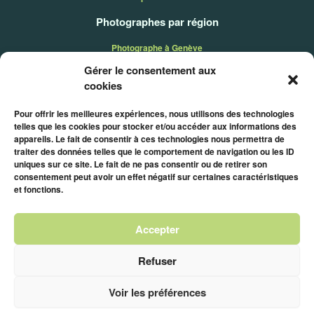
Photographes par région
Photographe à Genève
Photographe dans le canton de Vaud
Gérer le consentement aux
cookies
Photographe en Valais
Photographe à Fribourg
Pour offrir les meilleures expériences, nous utilisons des technologies
Photographe à Neuchâtel
telles que les cookies pour stocker et/ou accéder aux informations des
appareils. Le fait de consentir à ces technologies nous permettra de
Photographe dans le Jura
traiter des données telles que le comportement de navigation ou les ID
Légal
uniques sur ce site. Le fait de ne pas consentir ou de retirer son
consentement peut avoir un effet négatif sur certaines caractéristiques
et fonctions.
Politique de confidentialité
Conditions générales de vente
Conditions générales d'utilisation
Accepter
Politique de gestion des cookies
Refuser
Shoost est une plateforme suisse pour trouver et réserver des
Voir les préférences
photographes et vidéastes en Suisse romande.