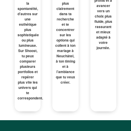
profils et à
la
plus
avancer
spontanéité,
clairement
vers un
d’autres sur
dans ta
choix plus
une
recherche
fluide, plus
esthétique
et te
rassurant
plus
concentrer
et mieux
sophistiquée
sur les
adapté à
ou plus
options qui
votre
lumineuse.
collent à ton
journée.
Sur Shoost,
mariage à
tu peux
Neuchâtel,
comparer
à ton timing
plusieurs
et à
portfolios et
l’ambiance
repérer
que tu veux
plus vite les
créer.
univers qui
te
correspondent.