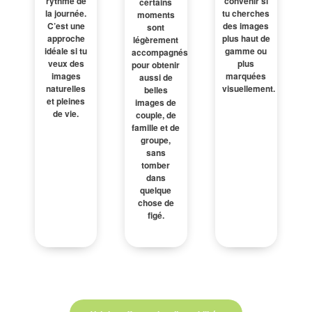
rythme de
convenir si
certains
la journée.
tu cherches
moments
C’est une
des images
sont
approche
plus haut de
légèrement
idéale si tu
gamme ou
accompagnés
veux des
plus
pour obtenir
images
marquées
aussi de
naturelles
visuellement.
belles
et pleines
images de
de vie.
couple, de
famille et de
groupe,
sans
tomber
dans
quelque
chose de
figé.