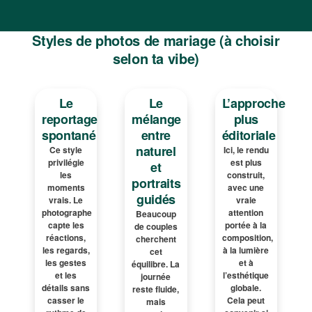
Styles de photos de mariage (à choisir
selon ta vibe)
Le
Le
L’approche
reportage
mélange
plus
spontané
entre
éditoriale
naturel
Ce style
Ici, le rendu
privilégie
est plus
et
les
construit,
portraits
moments
avec une
guidés
vrais. Le
vraie
photographe
attention
Beaucoup
capte les
portée à la
de couples
réactions,
composition,
cherchent
les regards,
à la lumière
cet
les gestes
et à
équilibre. La
et les
l’esthétique
journée
détails sans
globale.
reste fluide,
casser le
Cela peut
mais