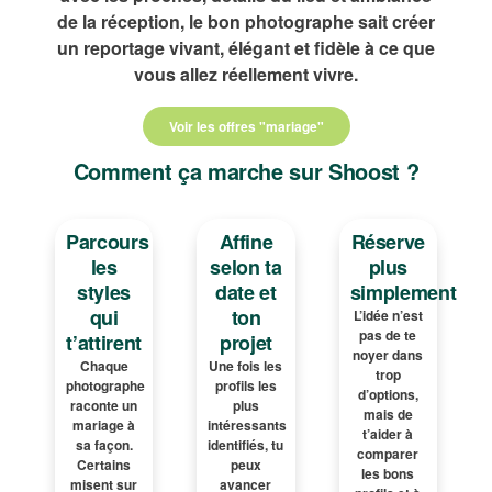
de la réception, le bon photographe sait créer
un reportage vivant, élégant et fidèle à ce que
vous allez réellement vivre.
Voir les offres "mariage"
Comment ça marche sur Shoost ?
Parcours
Affine
Réserve
les
selon ta
plus
styles
date et
simplement
qui
ton
L’idée n’est
pas de te
t’attirent
projet
noyer dans
Chaque
Une fois les
trop
photographe
profils les
d’options,
raconte un
plus
mais de
mariage à
intéressants
t’aider à
sa façon.
identifiés, tu
comparer
Certains
peux
les bons
misent sur
avancer